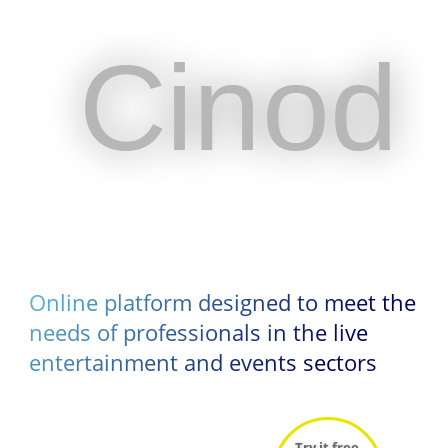
Cinod
Cinod
Online platform designed to meet the
Online platform designed to meet the
needs of professionals in the live
needs of professionals in the live
entertainment and events sectors
entertainment and events sectors
Try it free
Try it free