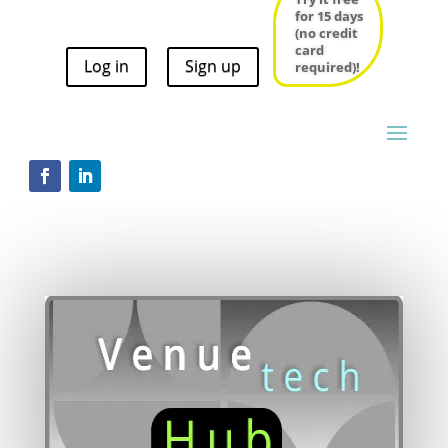
for 15 days
for 15 days
(no credit
(no credit
card
card
Log in
Sign up
required)!
Log in
Sign up
required)!