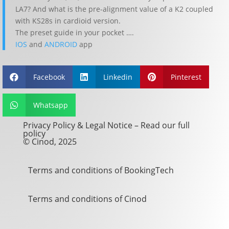
LA7? And what is the pre-alignment value of a K2 coupled
with KS28s in cardioid version.
The preset guide in your pocket ….
IOS
and
ANDROID
app
Facebook
Linkedin
Pinterest



Whatsapp

Privacy Policy & Legal Notice –
Read our full
policy
© Cinod, 2025
Terms and conditions of BookingTech
Terms and conditions of Cinod