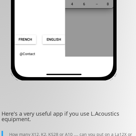
Here's a very useful app if you use L.Acoustics
equipment.
How many X12, K2, KS28 or A10 …. can you put on a La12X or