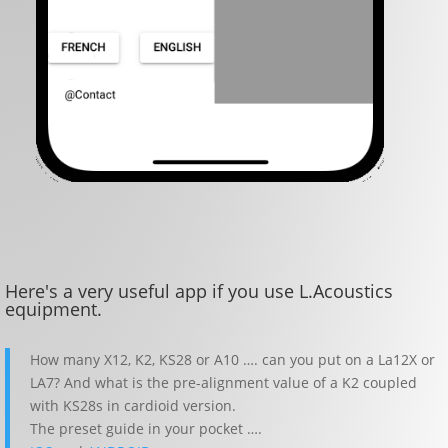
Here's a very useful app if you use L.Acoustics
equipment.
How many X12, K2, KS28 or A10 …. can you put on a La12X or
LA7? And what is the pre-alignment value of a K2 coupled
with KS28s in cardioid version.
The preset guide in your pocket ….