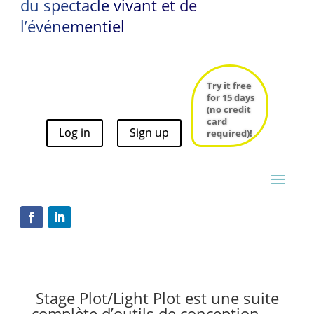
du spectacle vivant et de
l’événementiel
Try it free
for 15 days
(no credit
card
Log in
Sign up
Try it free
required)!
for 15 days
(no credit
card
Log in
Sign up
required)!
Stage Plot/Light Plot est une suite
complète d’outils de conception