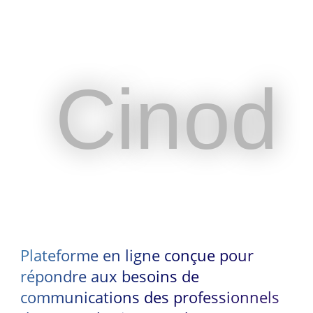
Cinod
Cinod
Plateforme en ligne conçue pour
répondre aux besoins de
communications des professionnels
Plateforme en ligne conçue pour
du spectacle vivant et de
répondre aux besoins de
l’événementiel
communications des professionnels