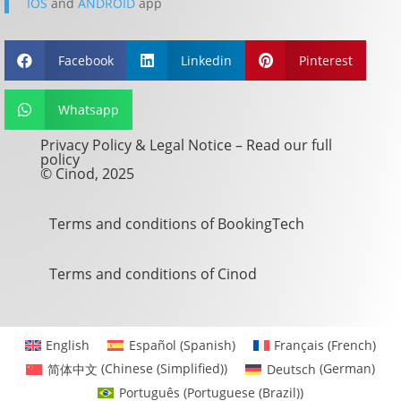
IOS
and
ANDROID
app
Facebook
Linkedin
Pinterest



Whatsapp

Privacy Policy & Legal Notice –
Read our full
policy
© Cinod, 2025
Terms and conditions of BookingTech
Terms and conditions of Cinod
English
Español
(
Spanish
)
Français
(
French
)
简体中文
(
Chinese (Simplified)
)
Deutsch
(
German
)
Português
(
Portuguese (Brazil)
)