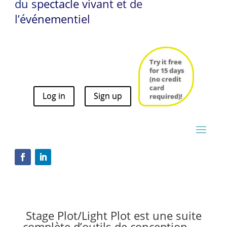
du spectacle vivant et de
l’événementiel
Try it free
for 15 days
(no credit
card
Log in
Sign up
Try it free
required)!
for 15 days
(no credit
card
Log in
Sign up
required)!
Stage Plot/Light Plot est une suite
complète d’outils de conception