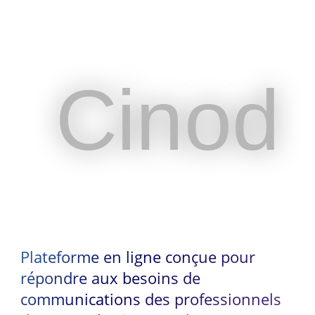
Cinod
Cinod
Plateforme en ligne conçue pour
répondre aux besoins de
communications des professionnels
Plateforme en ligne conçue pour
du spectacle vivant et de
répondre aux besoins de
l’événementiel
communications des professionnels