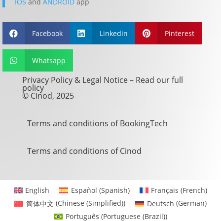
IOS
and
ANDROID
app
Facebook
Linkedin
Pinterest



Whatsapp

Privacy Policy & Legal Notice –
Read our full
policy
© Cinod, 2025
Terms and conditions of BookingTech
Terms and conditions of Cinod
English
Español
(
Spanish
)
Français
(
French
)
简体中文
(
Chinese (Simplified)
)
Deutsch
(
German
)
Português
(
Portuguese (Brazil)
)