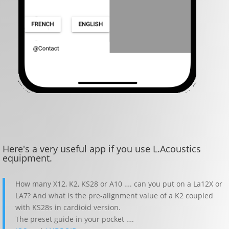
Here's a very useful app if you use L.Acoustics
equipment.
How many X12, K2, KS28 or A10 …. can you put on a La12X or
LA7? And what is the pre-alignment value of a K2 coupled
with KS28s in cardioid version.
The preset guide in your pocket ….