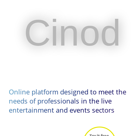
Cinod
Cinod
Online platform designed to meet the
Online platform designed to meet the
needs of professionals in the live
needs of professionals in the live
entertainment and events sectors
entertainment and events sectors
Try it free
Try it free