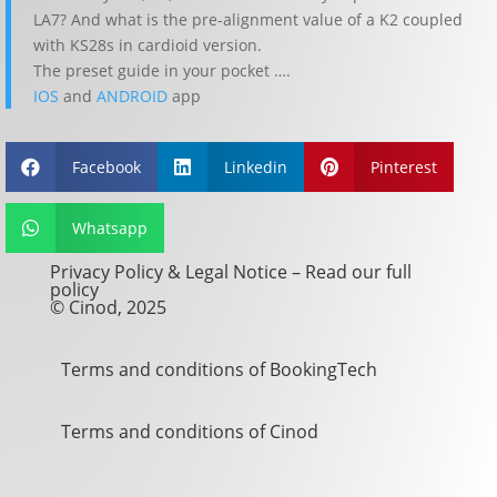
LA7? And what is the pre-alignment value of a K2 coupled
with KS28s in cardioid version.
The preset guide in your pocket ….
IOS
and
ANDROID
app
Facebook
Linkedin
Pinterest



Whatsapp

Privacy Policy & Legal Notice –
Read our full
policy
© Cinod, 2025
Terms and conditions of BookingTech
Terms and conditions of Cinod