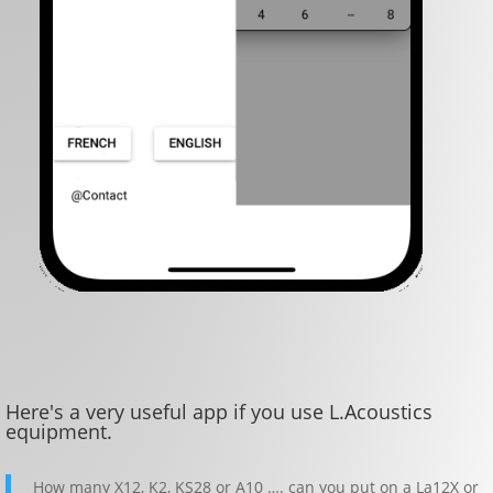
Here's a very useful app if you use L.Acoustics
equipment.
How many X12, K2, KS28 or A10 …. can you put on a La12X or