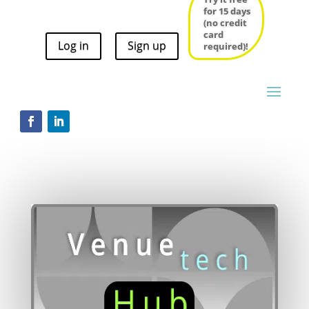
for 15 days
for 15 days
(no credit
(no credit
card
card
Log in
Sign up
required)!
Log in
Sign up
required)!