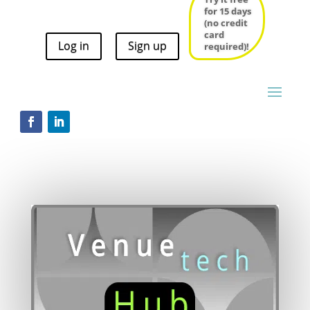
for 15 days
for 15 days
(no credit
(no credit
card
card
Log in
Sign up
required)!
Log in
Sign up
required)!