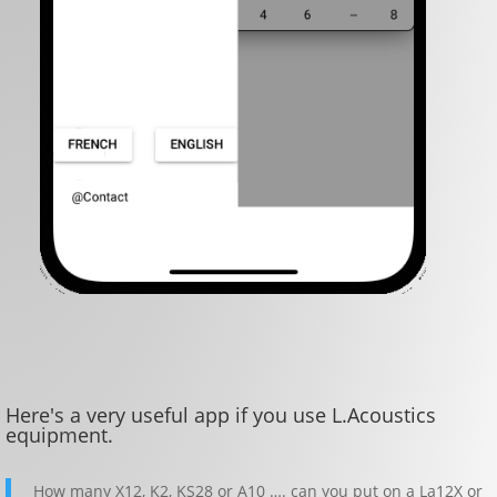
Here's a very useful app if you use L.Acoustics
equipment.
How many X12, K2, KS28 or A10 …. can you put on a La12X or