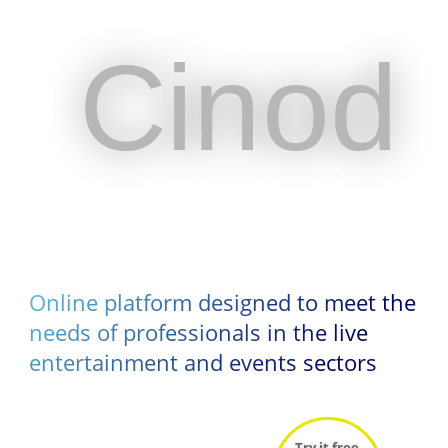
Cinod
Cinod
Online platform designed to meet the
Online platform designed to meet the
needs of professionals in the live
needs of professionals in the live
entertainment and events sectors
entertainment and events sectors
Try it free
Try it free