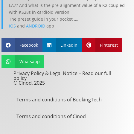
LA7? And what is the pre-alignment value of a K2 coupled
with KS28s in cardioid version.
The preset guide in your pocket ….
IOS
and
ANDROID
app
Facebook
Linkedin
Pinterest



Whatsapp

Privacy Policy & Legal Notice –
Read our full
policy
© Cinod, 2025
Terms and conditions of BookingTech
Terms and conditions of Cinod