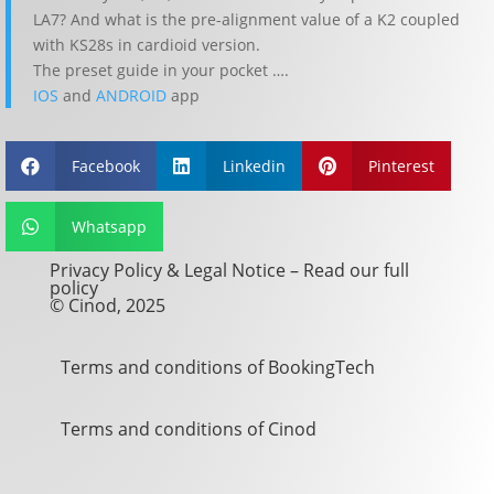
LA7? And what is the pre-alignment value of a K2 coupled
with KS28s in cardioid version.
The preset guide in your pocket ….
IOS
and
ANDROID
app
Facebook
Linkedin
Pinterest



Whatsapp

Privacy Policy & Legal Notice –
Read our full
policy
© Cinod, 2025
Terms and conditions of BookingTech
Terms and conditions of Cinod