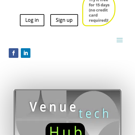
for 15 days
for 15 days
(no credit
(no credit
card
card
Log in
Sign up
required)!
Log in
Sign up
required)!