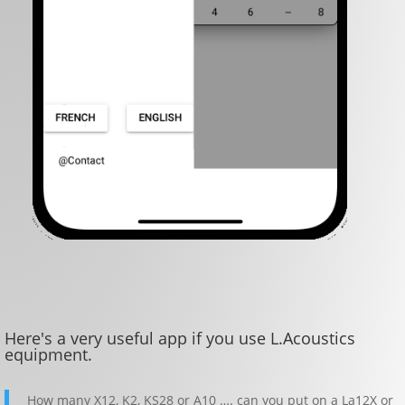
Here's a very useful app if you use L.Acoustics
equipment.
How many X12, K2, KS28 or A10 …. can you put on a La12X or