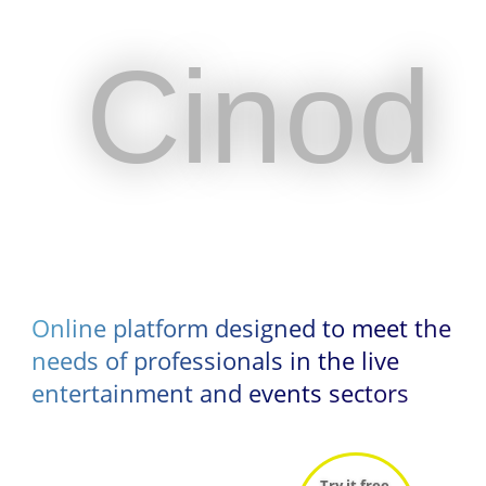
Cinod
Cinod
Online platform designed to meet the
Online platform designed to meet the
needs of professionals in the live
needs of professionals in the live
entertainment and events sectors
entertainment and events sectors
Try it free
Try it free