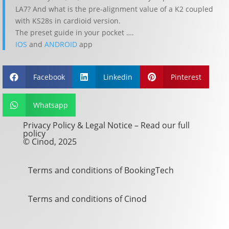
LA7? And what is the pre-alignment value of a K2 coupled
with KS28s in cardioid version.
The preset guide in your pocket ….
IOS
and
ANDROID
app
Facebook
Linkedin
Pinterest



Whatsapp

Privacy Policy & Legal Notice –
Read our full
policy
© Cinod, 2025
Terms and conditions of BookingTech
Terms and conditions of Cinod