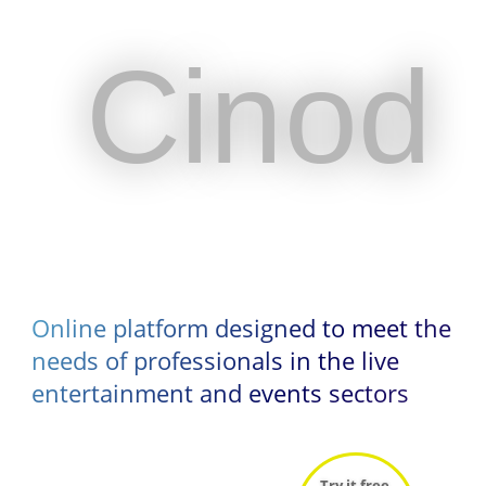
Cinod
Cinod
Online platform designed to meet the
Online platform designed to meet the
needs of professionals in the live
needs of professionals in the live
entertainment and events sectors
entertainment and events sectors
Try it free
Try it free