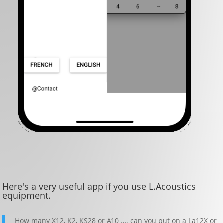
Here's a very useful app if you use L.Acoustics
equipment.
How many X12, K2, KS28 or A10 …. can you put on a La12X or