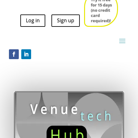
for 15 days
for 15 days
(no credit
(no credit
card
card
Log in
Sign up
required)!
Log in
Sign up
required)!