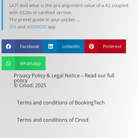
LA7? And what is the pre-alignment value of a K2 coupled
with KS28s in cardioid version.
The preset guide in your pocket ….
IOS
and
ANDROID
app
Facebook
Linkedin
Pinterest



Whatsapp

Privacy Policy & Legal Notice –
Read our full
policy
© Cinod, 2025
Terms and conditions of BookingTech
Terms and conditions of Cinod