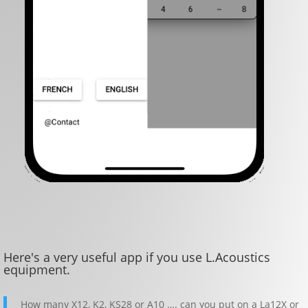
Here's a very useful app if you use L.Acoustics
equipment.
How many X12, K2, KS28 or A10 …. can you put on a La12X or