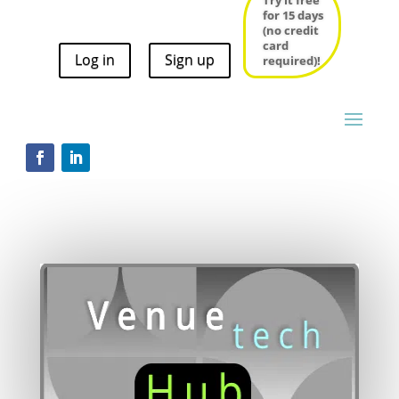
Try it free
for 15 days
for 15 days
(no credit
(no credit
card
card
Log in
Sign up
required)!
Log in
Sign up
required)!