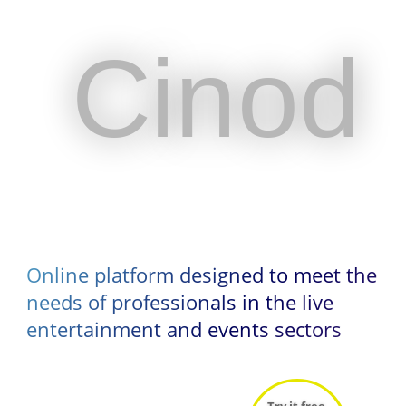
Cinod
Cinod
Online platform designed to meet the
Online platform designed to meet the
needs of professionals in the live
needs of professionals in the live
entertainment and events sectors
entertainment and events sectors
Try it free