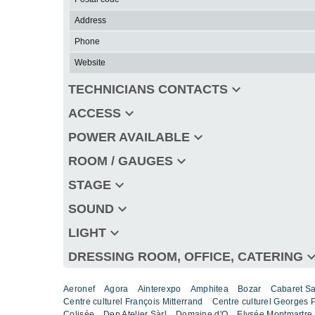
Address
Phone
Website
keyboard_arrow_down
TECHNICIANS CONTACTS
keyboard_arrow_down
ACCESS
keyboard_arrow_down
POWER AVAILABLE
keyboard_arrow_down
ROOM / GAUGES
keyboard_arrow_down
STAGE
keyboard_arrow_down
SOUND
keyboard_arrow_down
LIGHT
keyboard_arro
DRESSING ROOM, OFFICE, CATERING
Aeronef
Agora
Ainterexpo
Amphitea
Bozar
Cabaret S
Centre culturel François Mitterrand
Centre culturel Georges
Colisée
Den Atelier Sàrl
Domaine d'O
Elysée Montmartre