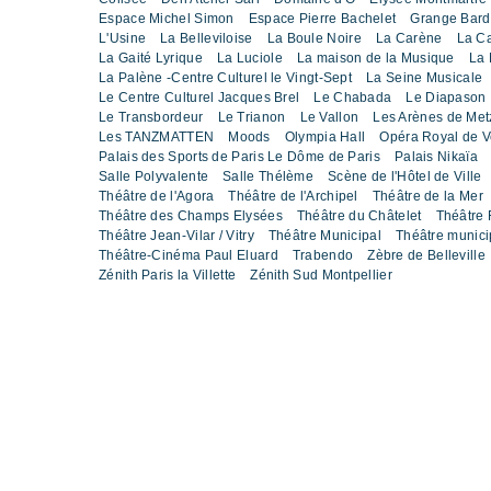
Espace Michel Simon
Espace Pierre Bachelet
Grange Bard
L'Usine
La Belleviloise
La Boule Noire
La Carène
La C
La Gaité Lyrique
La Luciole
La maison de la Musique
La 
La Palène -Centre Culturel le Vingt-Sept
La Seine Musicale
Le Centre Culturel Jacques Brel
Le Chabada
Le Diapason
Le Transbordeur
Le Trianon
Le Vallon
Les Arènes de Met
Les TANZMATTEN
Moods
Olympia Hall
Opéra Royal de Ve
Palais des Sports de Paris Le Dôme de Paris
Palais Nikaïa
Salle Polyvalente
Salle Thélème
Scène de l'Hôtel de Ville
Théâtre de l'Agora
Théâtre de l'Archipel
Théâtre de la Mer
Théâtre des Champs Elysées
Théâtre du Châtelet
Théâtre 
Théâtre Jean-Vilar / Vitry
Théâtre Municipal
Théâtre munic
Théâtre-Cinéma Paul Eluard
Trabendo
Zèbre de Belleville
Zénith Paris la Villette
Zénith Sud Montpellier