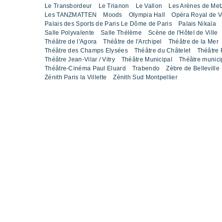
Le Transbordeur
Le Trianon
Le Vallon
Les Arènes de Met
Les TANZMATTEN
Moods
Olympia Hall
Opéra Royal de Ve
Palais des Sports de Paris Le Dôme de Paris
Palais Nikaïa
Salle Polyvalente
Salle Thélème
Scène de l'Hôtel de Ville
Théâtre de l'Agora
Théâtre de l'Archipel
Théâtre de la Mer
Théâtre des Champs Elysées
Théâtre du Châtelet
Théâtre 
Théâtre Jean-Vilar / Vitry
Théâtre Municipal
Théâtre munic
Théâtre-Cinéma Paul Eluard
Trabendo
Zèbre de Belleville
Zénith Paris la Villette
Zénith Sud Montpellier