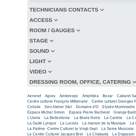
keyboard_arrow_down
TECHNICIANS CONTACTS
keyboard_arrow_down
ACCESS
keyboard_arrow_down
ROOM / GAUGES
keyboard_arrow_down
STAGE
keyboard_arrow_down
SOUND
keyboard_arrow_down
LIGHT
keyboard_arrow_down
VIDEO
keyboard_arro
DRESSING ROOM, OFFICE, CATERING
Aeronef
Agora
Ainterexpo
Amphitea
Bozar
Cabaret S
Centre culturel François Mitterrand
Centre culturel Georges
Colisée
Den Atelier Sàrl
Domaine d'O
Elysée Montmartre
Espace Michel Simon
Espace Pierre Bachelet
Grange Bard
L'Usine
La Belleviloise
La Boule Noire
La Carène
La C
La Gaité Lyrique
La Luciole
La maison de la Musique
La 
La Palène -Centre Culturel le Vingt-Sept
La Seine Musicale
Le Centre Culturel Jacques Brel
Le Chabada
Le Diapason