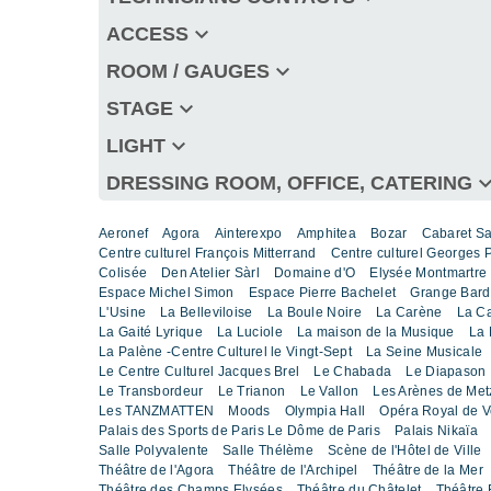
keyboard_arrow_down
ACCESS
keyboard_arrow_down
ROOM / GAUGES
keyboard_arrow_down
STAGE
keyboard_arrow_down
LIGHT
keyboard_arro
DRESSING ROOM, OFFICE, CATERING
Aeronef
Agora
Ainterexpo
Amphitea
Bozar
Cabaret S
Centre culturel François Mitterrand
Centre culturel Georges
Colisée
Den Atelier Sàrl
Domaine d'O
Elysée Montmartre
Espace Michel Simon
Espace Pierre Bachelet
Grange Bard
L'Usine
La Belleviloise
La Boule Noire
La Carène
La C
La Gaité Lyrique
La Luciole
La maison de la Musique
La 
La Palène -Centre Culturel le Vingt-Sept
La Seine Musicale
Le Centre Culturel Jacques Brel
Le Chabada
Le Diapason
Le Transbordeur
Le Trianon
Le Vallon
Les Arènes de Met
Les TANZMATTEN
Moods
Olympia Hall
Opéra Royal de Ve
Palais des Sports de Paris Le Dôme de Paris
Palais Nikaïa
Salle Polyvalente
Salle Thélème
Scène de l'Hôtel de Ville
Théâtre de l'Agora
Théâtre de l'Archipel
Théâtre de la Mer
Théâtre des Champs Elysées
Théâtre du Châtelet
Théâtre 