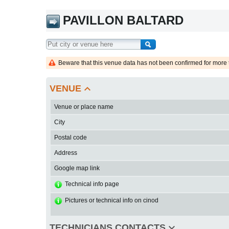
PAVILLON BALTARD
Beware that this venue data has not been confirmed for more 
keyboard_arrow_up
VENUE
Venue or place name
City
Postal code
Address
Google map link
Technical info page
Pictures or technical info on cinod
keyboard_arrow_down
TECHNICIANS CONTACTS