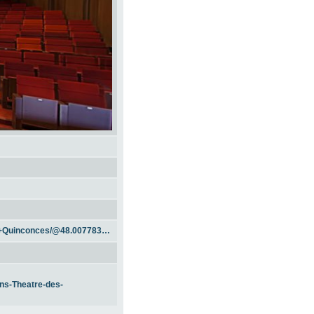
https://www.google.fr/maps/place/Les+Quinconces/@48.0077834,0.2006721,15z/data=!4m2!3m1!1s0x0:0xa987d09d2bf6f64
ns-Theatre-des-