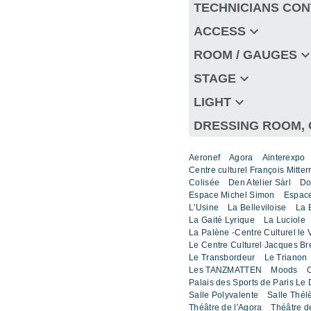
TECHNICIANS CO
keyboard_arrow_down
ACCESS
keyboard_arrow_
ROOM / GAUGES
keyboard_arrow_down
STAGE
keyboard_arrow_down
LIGHT
DRESSING ROOM, 
Aeronef
Agora
Ainterexpo
Centre culturel François Mitter
Colisée
Den Atelier Sàrl
Do
Espace Michel Simon
Espace
L'Usine
La Belleviloise
La 
La Gaité Lyrique
La Luciole
La Palène -Centre Culturel le 
Le Centre Culturel Jacques Br
Le Transbordeur
Le Trianon
Les TANZMATTEN
Moods
O
Palais des Sports de Paris Le
Salle Polyvalente
Salle Thé
Théâtre de l'Agora
Théâtre de