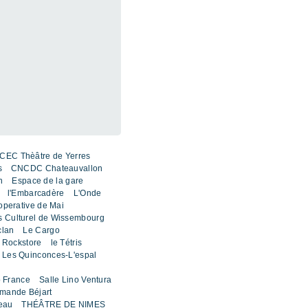
CEC Thèâtre de Yerres
s
CNCDC Chateauvallon
n
Espace de la gare
l'Embarcadère
L'Onde
perative de Mai
is Culturel de Wissembourg
clan
Le Cargo
 Rockstore
le Tétris
Les Quinconces-L'espal
 France
Salle Lino Ventura
rmande Béjart
eau
THÉÂTRE DE NIMES