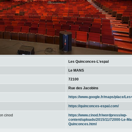
Les Quinconces-L'espal
Le MANS
72100
Rue des Jacobins
https://quinconces-espal.com/
 on cinod
https://www.cinod.fr/wordpress/wp-
content/uploads/2015/11/72000-Le-Ma
Quinconces.html