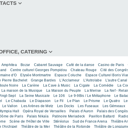
keyboard_arrow_down
NTACTS
down
keyboard_arrow_down
OFFICE, CATERING
Amphitea
Bozar
Cabaret Sauvage
Café de la danse
Casino de Paris
rand
Centre culturel Georges Pompidou
Chateau Rouge
Cité des Congrè
maine d'O
Elysée Montmartre
Espace Coluche
Espace Culturel Boris Via
 Pierre Bachelet
Grange Bardes
L'Acclameur
L'Astrolabe
L'autre Canal
Boule Noire
La Carène
La Cave à Music
La Cigale
La Comédie
La Coo
La maison de la Musique
La Maison du Peuple
La Merise
La Nef - Rela
Vingt-Sept
La Seine Musicale
Le 106
Le 9-9Bis / Le Métaphone
Le Bata
el
Le Chabada
Le Diapason
Le Fil
Le Plan
Le Prisme
Le Quatro
Le
Le Vallon
Les Arènes de Metz
Les Docks
Les Fuseaux
Les Gémeaux
lympia Hall
Opéra Royal de Versailles
Palais d'Auron
Palais des Congès
 Dôme de Paris
Palais Nikaïa
Patinoire Meriadeck
Pavillon Baltard
Radio
lème
Scène de l'Hôtel de Ville
Stéréolux
Sud de France Arena
Théâtre A
 l'Archipel
Théâtre de la Mer
Théâtre de la Rotonde
Théâtre de Longjum