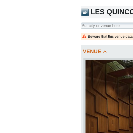
LES QUINC
Beware that this venue data
keyboard_arrow_up
VENUE