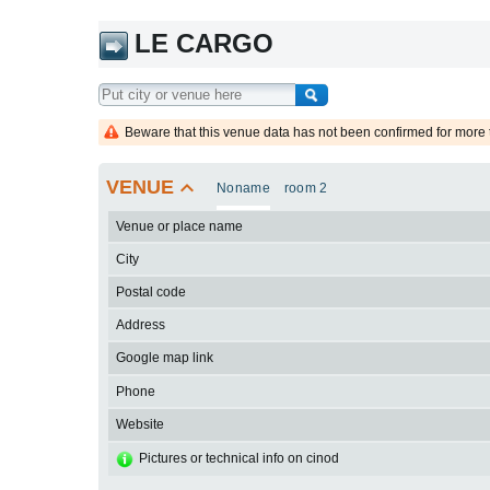
LE CARGO
Beware that this venue data has not been confirmed for more 
keyboard_arrow_up
VENUE
Noname
room 2
Venue or place name
City
Postal code
Address
Google map link
Phone
Website
Pictures or technical info on cinod