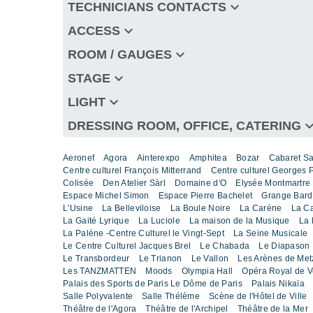
keyboard_arrow_down
TECHNICIANS CONTACTS
keyboard_arrow_down
ACCESS
keyboard_arrow_down
ROOM / GAUGES
keyboard_arrow_down
STAGE
keyboard_arrow_down
LIGHT
keyboard_arro
DRESSING ROOM, OFFICE, CATERING
Aeronef
Agora
Ainterexpo
Amphitea
Bozar
Cabaret S
Centre culturel François Mitterrand
Centre culturel Georges
Colisée
Den Atelier Sàrl
Domaine d'O
Elysée Montmartre
Espace Michel Simon
Espace Pierre Bachelet
Grange Bard
L'Usine
La Belleviloise
La Boule Noire
La Carène
La C
La Gaité Lyrique
La Luciole
La maison de la Musique
La 
La Palène -Centre Culturel le Vingt-Sept
La Seine Musicale
Le Centre Culturel Jacques Brel
Le Chabada
Le Diapason
Le Transbordeur
Le Trianon
Le Vallon
Les Arènes de Met
Les TANZMATTEN
Moods
Olympia Hall
Opéra Royal de Ve
Palais des Sports de Paris Le Dôme de Paris
Palais Nikaïa
Salle Polyvalente
Salle Thélème
Scène de l'Hôtel de Ville
Théâtre de l'Agora
Théâtre de l'Archipel
Théâtre de la Mer