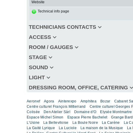
Website
Technical info page
keyboard_arrow_down
TECHNICIANS CONTACTS
keyboard_arrow_down
ACCESS
keyboard_arrow_down
ROOM / GAUGES
keyboard_arrow_down
STAGE
keyboard_arrow_down
SOUND
keyboard_arrow_down
LIGHT
keyboard_arro
DRESSING ROOM, OFFICE, CATERING
Aeronef
Agora
Ainterexpo
Amphitea
Bozar
Cabaret S
Centre culturel François Mitterrand
Centre culturel Georges
Colisée
Den Atelier Sàrl
Domaine d'O
Elysée Montmartre
Espace Michel Simon
Espace Pierre Bachelet
Grange Bard
L'Usine
La Belleviloise
La Boule Noire
La Carène
La C
La Gaité Lyrique
La Luciole
La maison de la Musique
La 