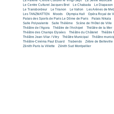
La Palène -Centre Culturel le Vingt-Sept
La Seine Musicale
Le Centre Culturel Jacques Brel
Le Chabada
Le Diapason
Le Transbordeur
Le Trianon
Le Vallon
Les Arènes de Met
Les TANZMATTEN
Moods
Olympia Hall
Opéra Royal de Ve
Palais des Sports de Paris Le Dôme de Paris
Palais Nikaïa
Salle Polyvalente
Salle Thélème
Scène de l'Hôtel de Ville
Théâtre de l'Agora
Théâtre de l'Archipel
Théâtre de la Mer
Théâtre des Champs Elysées
Théâtre du Châtelet
Théâtre 
Théâtre Jean-Vilar / Vitry
Théâtre Municipal
Théâtre munic
Théâtre-Cinéma Paul Eluard
Trabendo
Zèbre de Belleville
Zénith Paris la Villette
Zénith Sud Montpellier