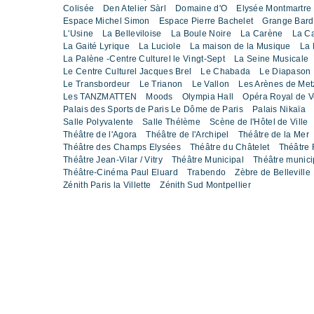
Colisée
Den Atelier Sàrl
Domaine d'O
Elysée Montmartre
Espace Michel Simon
Espace Pierre Bachelet
Grange Bard
L'Usine
La Belleviloise
La Boule Noire
La Carène
La C
La Gaité Lyrique
La Luciole
La maison de la Musique
La 
La Palène -Centre Culturel le Vingt-Sept
La Seine Musicale
Le Centre Culturel Jacques Brel
Le Chabada
Le Diapason
Le Transbordeur
Le Trianon
Le Vallon
Les Arènes de Met
Les TANZMATTEN
Moods
Olympia Hall
Opéra Royal de Ve
Palais des Sports de Paris Le Dôme de Paris
Palais Nikaïa
Salle Polyvalente
Salle Thélème
Scène de l'Hôtel de Ville
Théâtre de l'Agora
Théâtre de l'Archipel
Théâtre de la Mer
Théâtre des Champs Elysées
Théâtre du Châtelet
Théâtre 
Théâtre Jean-Vilar / Vitry
Théâtre Municipal
Théâtre munic
Théâtre-Cinéma Paul Eluard
Trabendo
Zèbre de Belleville
Zénith Paris la Villette
Zénith Sud Montpellier