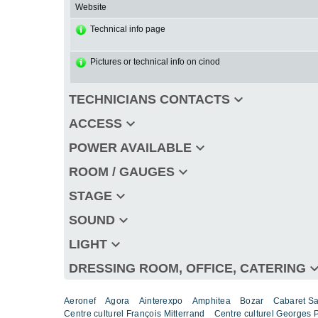
Website
Technical info page
Pictures or technical info on cinod
keyboard_arrow_down
TECHNICIANS CONTACTS
keyboard_arrow_down
ACCESS
keyboard_arrow_down
POWER AVAILABLE
keyboard_arrow_down
ROOM / GAUGES
keyboard_arrow_down
STAGE
keyboard_arrow_down
SOUND
keyboard_arrow_down
LIGHT
keyboard_arro
DRESSING ROOM, OFFICE, CATERING
Aeronef
Agora
Ainterexpo
Amphitea
Bozar
Cabaret S
Centre culturel François Mitterrand
Centre culturel Georges