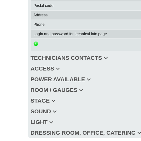
Postal code
Address
Phone
Login and password for technical info page
keyboard_arrow_down
TECHNICIANS CONTACTS
keyboard_arrow_down
ACCESS
keyboard_arrow_down
POWER AVAILABLE
keyboard_arrow_down
ROOM / GAUGES
keyboard_arrow_down
STAGE
keyboard_arrow_down
SOUND
keyboard_arrow_down
LIGHT
keyboard_arro
DRESSING ROOM, OFFICE, CATERING