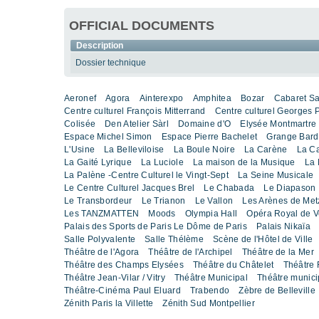
OFFICIAL DOCUMENTS
Description
Dossier technique
Aeronef
Agora
Ainterexpo
Amphitea
Bozar
Cabaret S
Centre culturel François Mitterrand
Centre culturel Georges
Colisée
Den Atelier Sàrl
Domaine d'O
Elysée Montmartre
Espace Michel Simon
Espace Pierre Bachelet
Grange Bard
L'Usine
La Belleviloise
La Boule Noire
La Carène
La C
La Gaité Lyrique
La Luciole
La maison de la Musique
La 
La Palène -Centre Culturel le Vingt-Sept
La Seine Musicale
Le Centre Culturel Jacques Brel
Le Chabada
Le Diapason
Le Transbordeur
Le Trianon
Le Vallon
Les Arènes de Met
Les TANZMATTEN
Moods
Olympia Hall
Opéra Royal de Ve
Palais des Sports de Paris Le Dôme de Paris
Palais Nikaïa
Salle Polyvalente
Salle Thélème
Scène de l'Hôtel de Ville
Théâtre de l'Agora
Théâtre de l'Archipel
Théâtre de la Mer
Théâtre des Champs Elysées
Théâtre du Châtelet
Théâtre 
Théâtre Jean-Vilar / Vitry
Théâtre Municipal
Théâtre munic
Théâtre-Cinéma Paul Eluard
Trabendo
Zèbre de Belleville
Zénith Paris la Villette
Zénith Sud Montpellier